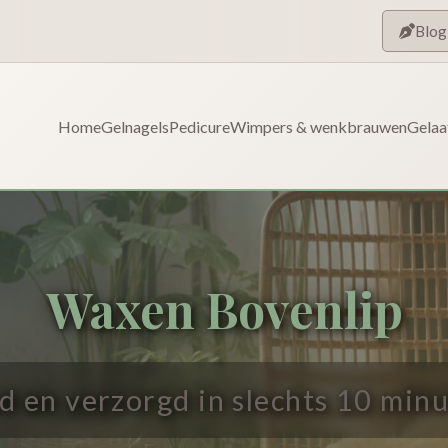
Blog
Home
Gelnagels
Pedicure
Wimpers & wenkbrauwen
Gelaa
Waxen Bovenlip
d en verzorgd in slechts 10 min