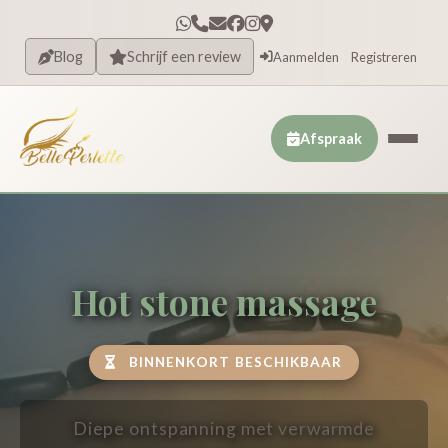
Blog
Schrijf een review
Aanmelden
Registreren
Afspraak
Hot stone massage
BINNENKORT BESCHIKBAAR
Diepe ontspanning met verwarmde