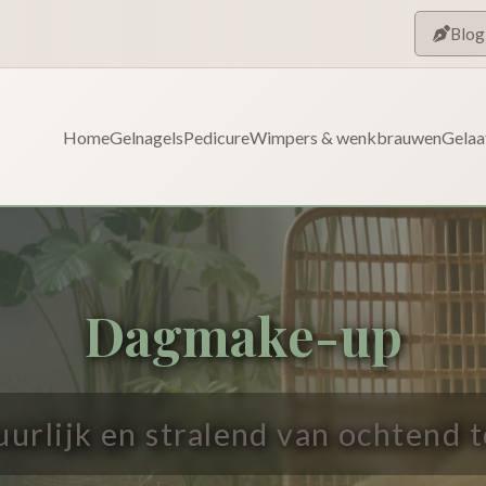
Blog
Home
Gelnagels
Pedicure
Wimpers & wenkbrauwen
Gelaa
Dagmake-up
tuurlijk en stralend van ochtend 