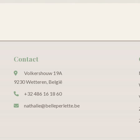
Contact
Volkershouw 19A
9230 Wetteren, België
+32 486 16 18 60
nathalie@belleperlette.be