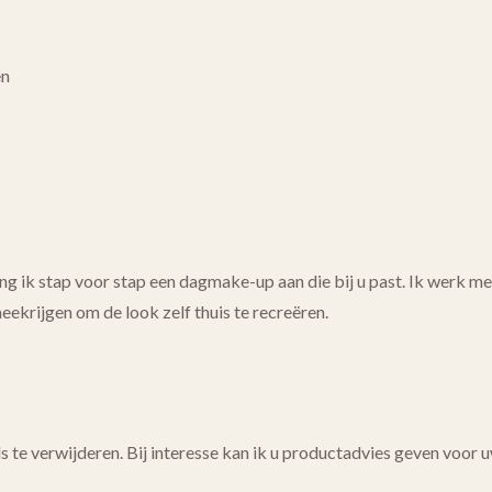
en
ng ik stap voor stap een dagmake-up aan die bij u past. Ik werk 
eekrijgen om de look zelf thuis te recreëren.
 te verwijderen. Bij interesse kan ik u productadvies geven voor 