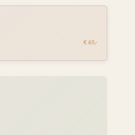
€ 65,-