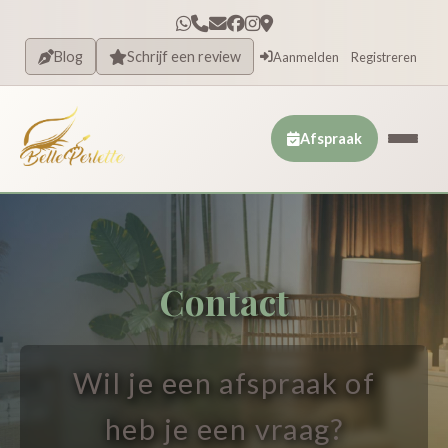
Blog
Schrijf een review
Aanmelden
Registreren
Afspraak
Contact
Wil je een afspraak of
heb je een vraag?